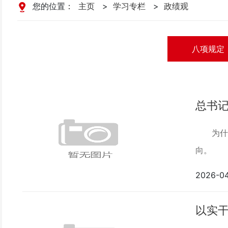
您的位置：
主页
>
学习专栏
>
政绩观
八项规定
总书记
为什么
向。 习
2026-04
以实