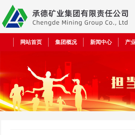
网站首页
集团概况
新闻中心
产