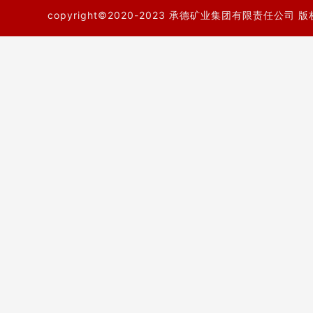
copyright©2020-2023 承德矿业集团有限责任公司