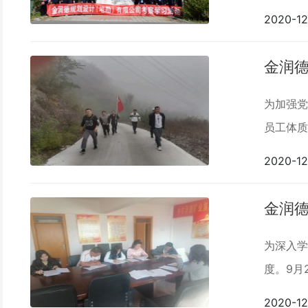
2020-12
金润德
为加强党
员工体质
2020-12
金润
为深入学
度。9月
2020-12