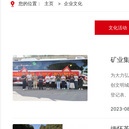
您的位置：
主页
>
企业文化
文化活动
矿业集
为大力弘
创文明城
登记表、
2023-0
缅怀革