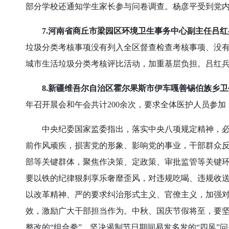
部分学校还通知学生家长参与问卷调查。杨彦平受到党
7.河南省商丘市梁园区环境卫生事务中心副主任吕
垃圾分类考核事项没有列入全区督查检查考核事项、没有
城市生活垃圾分类考核评比活动，加重基层负担。吕红
8.新疆维吾尔自治区霍尔果斯市伊车嘎善锡伯族乡卫
年召开晨会和午会共计200余次，要求全体医护人员参
中央纪委国家监委指出，落实中央八项规定精神，必须
前作风顽疾，损害党的形象、影响党的事业，干部群众
部等关键群体，聚焦作决策、定政策、审批监管等关键环
要以铁的纪律狠刹享乐奢靡歪风，对违规吃喝、违规收
以改革精神、严的要求纠治形式主义、官僚主义，加强
效，激励广大干部担当作为。中秋、国庆节假将至，要
整改的“组合拳”，坚决遏制节日期间易发多发的“四风”