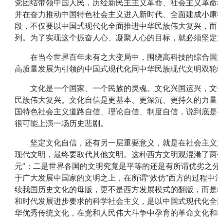
党团结带领中国人民，历经新民主主义革命、社会主义革命
并在奋力推动中国特色社会主义进入新时代、全面建成小康
段，不仅要以中国式现代化全面推进中华民族伟大复兴，而
列。为了实现这个振奋人心、凝聚人心的目标，就必须坚定
在当今世界百年未有之大变局中，围绕高科技的综合国力
高质量发展为引领的中国式现代化同中华民族现代文明双轮
文化是一个国家、一个民族的灵魂。文化兴国运兴，文化
民族伟大复兴。文化自信是更基本、更深沉、更持久的力量
国特色社会主义道路自信、理论自信、制度自信，说到底是
很可能上演一场历史悲剧。
坚定文化自信，还有另一层重要意义，就是在社会主义文
现代文明，最终要取代其他文明。这种西方文明观混淆了两个
元”；二是世界各国的文明究竟是平等的还是有所谓优劣之
于广大发展中国家的文明之上，在所谓“效仿”西方的过程
续我国历史文化的母版，更不是西方发展模式的翻版，而是
和时代发展进步要求的科学社会主义，是以中国式现代化全
华优秀传统文化，在党和人民伟大斗争中孕育的革命文化和