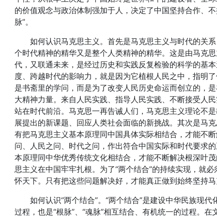
的价值观念与政治体制强加于人，决定了中国坚持合作、不
脉”。
如何认识马克思主义。首先是马克思主义与时代的关系，
个时代精神的精华又是整个人类精神的精华。这是由马克思
代，又联通未来，是经过历史和实践反复检验的科学的基本
度、跨越时代的影响力，就是因为它植根人民之中，指明了
是书斋里的学问，而是为了改变人民历史命运而创立的，是
大精神力量。来自人民实践、指导人民实践、不断接受人民
站在时代前沿。马克思一再告诫人们，马克思主义理论不是
展提出的新课题、回应人类社会面临的新挑战。其次是马克
有把马克思主义基本原理同中国具体实际相结合，才能不断
问、人民之问、时代之问，作出符合中国实际和时代要求的
本原理同中华优秀传统文化相结合，才能不断解决根深叶茂
思主义在中国牢牢扎根。为了“两个结合”的持续实现，就
怀天下。只有把这些问题解决好，才能真正做到始终坚持马克
如何认识“两个结合”。“两个结合”是建设中华民族现代
过程，也是“根脉”、“魂脉”相互结合、有机统一的过程。在