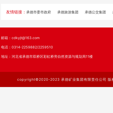
友情链接：
承德市委市政府
承德旅游集团
承德公交集团
邮箱：cdkyjt@163.com
电话：0314-2259882/2259510
地址：河北省承德市双桥区彩虹桥旁自然资源与规划局11楼
copyright©2020-2023 承德矿业集团有限责任公司