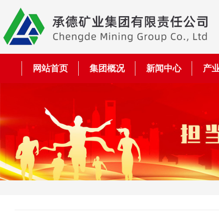
网站首页
集团概况
新闻中心
产