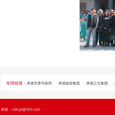
友情链接：
承德市委市政府
承德旅游集团
承德公交集团
邮箱：cdkyjt@163.com