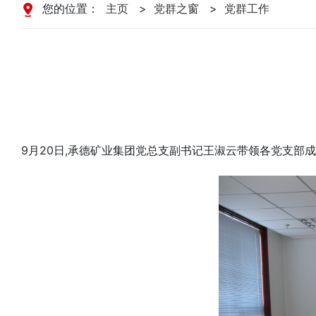
您的位置：
主页
>
党群之窗
>
党群工作
9月20日,承德矿业集团党总支副书记王淑云带领各党支