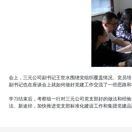
会上，三元公司副书记王世水围绕党组织覆盖情况、党员培
副书记也在座谈会上就如何做好党建工作交流了一些思路和
学习结束后，考察组一行对三元公司党支部好的做法和经验
法、新途径，加快推进党支部标准化建设工作和集团党建品