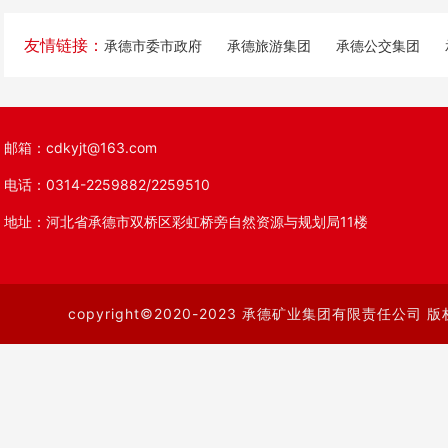
友情链接：
承德市委市政府
承德旅游集团
承德公交集团
邮箱：cdkyjt@163.com
电话：0314-2259882/2259510
地址：河北省承德市双桥区彩虹桥旁自然资源与规划局11楼
copyright©2020-2023 承德矿业集团有限责任公司