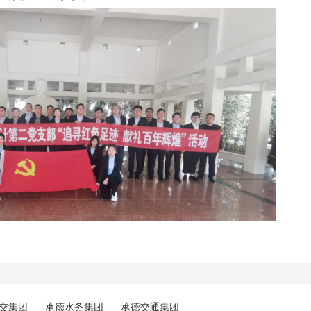
交集团
承德水务集团
承德交通集团