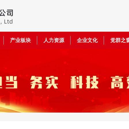
产业板块
人力资源
企业文化
党群之