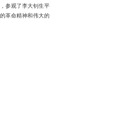
，参观了李大钊生平
的革命精神和伟大的