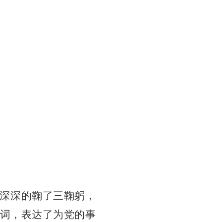
深深的
鞠了
三鞠躬，
词，表达了为党的事