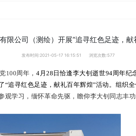
有限公司（测绘）开展“追寻红色足迹，献
发布时间:2021-05-17 16:15:51
浏览次数:
577
党
1
00
周年，
4月2
8
日
恰逢
李大钊逝世
9
4
周年纪
了
“追寻红色足迹，献礼百年辉煌”活动。组织
参观学习，缅怀革命先驱，瞻仰李大钊同志丰功