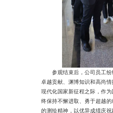
参观结束后，公司员工纷
卓越贡献、渊博知识和高尚情
现代化国家新征程之际，作为
终保持不懈进取、勇于超越的
的测绘精神
，
以优异成绩庆祝