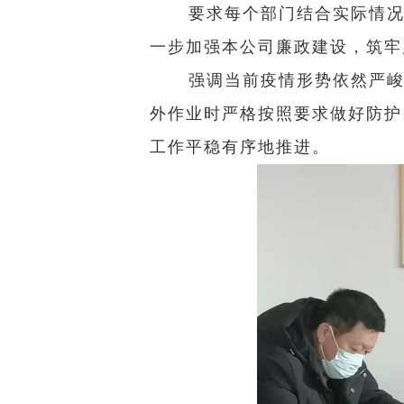
要求每个部门结合实际情况
一步加强本公司廉政建设，筑牢
强调当前疫情形势依然严峻
外作业时严格按照要求做好防护
工作平稳有序地推进。