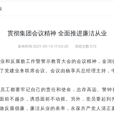
设
贯彻集团会议精神 全面推进廉洁从业
发布时间:2021-05-13 11:03:20
浏览次数:
572
业和反腐败工作暨警示教育大会的会议精神，金润
了党建业务联席会议。会议由杨享兵总经理主持，
员工都要牢记自己的责任和使命，志存高远、警钟
面前不越步，诱惑面前不动摇。另外，党员要起到
做反腐倡廉，廉洁从业的表率，永葆共产党人清正