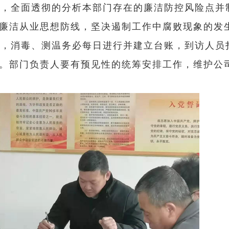
，全面透彻的分析本部门存在的廉洁防控风险点并
廉洁从业思想防线，坚决遏制工作中腐败现象的发
，消毒、测温务必每日进行并建立台账，到访人员
。部门负责人要有预见性的统筹安排工作，维护公