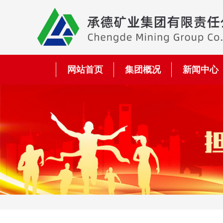
网站首页
集团概况
新闻中心