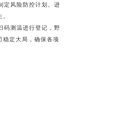
制定风险防控计划。进
生。
扫码测温进行登记，野
司稳定大局，确保各项