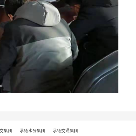
交集团
承德水务集团
承德交通集团