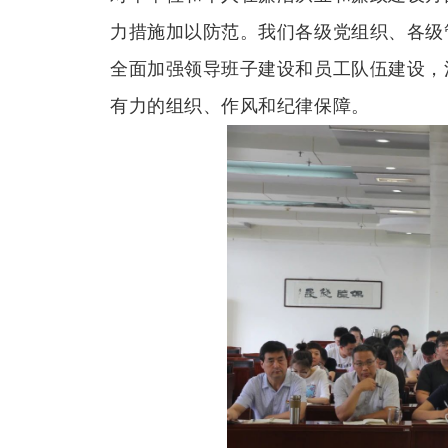
力措施加以防范。我们各级党组织、各级
全面加强领导班子建设和员工队伍建设，
有力的组织、作风和纪律保障。