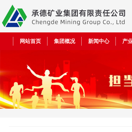
网站首页
集团概况
新闻中心
产