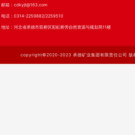
邮箱：cdkyjt@163.com
电话：0314-2259882/2259510
地址：河北省承德市双桥区彩虹桥旁自然资源与规划局11楼
copyright©2020-2023 承德矿业集团有限责任公司