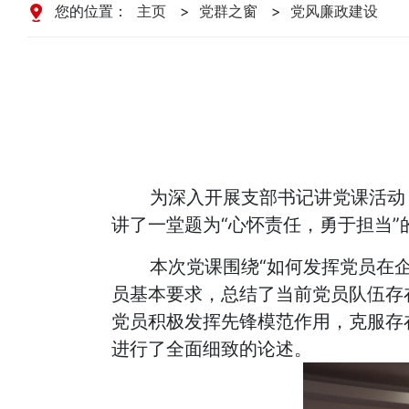
您的位置：
主页
>
党群之窗
>
党风廉政建设
为深入开展支部书记讲党课活动，6
讲了一堂题为“心怀责任，勇于担当”
本次党课围绕“如何发挥党员在企业
员基本要求，总结了当前党员队伍存
党员积极发挥先锋模范作用，克服存
进行了全面细致的论述。