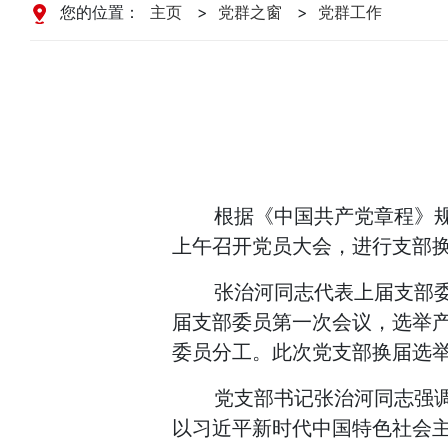
您的位置：
主页
>
党群之窗
>
党群工作
根据《中国共产党章程》规定及集团批
上午召开党员大会，进行支部换届
张治河同志代表上届支部委员会做了
届支部委员第一次会议，选举产生了
委员分工。此次党支部换届选举工作
党支部书记张治河同志强调：新一届
以习近平新时代中国特色社会主义思