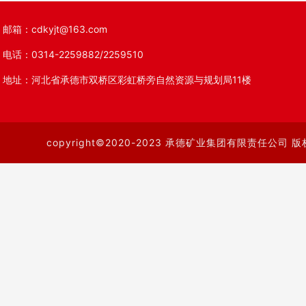
邮箱：cdkyjt@163.com
电话：0314-2259882/2259510
地址：河北省承德市双桥区彩虹桥旁自然资源与规划局11楼
copyright©2020-2023 承德矿业集团有限责任公司