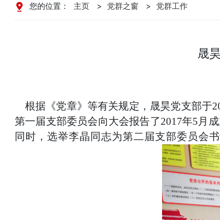
您的位置：
主页
>
党群之窗
>
党群工作
晟
根据《党章》等有关规定，晟昊党支部于
第一届支部委员会向大会报告了2017年5
同时，选举
李晶
同志为
第二届支部委员会
书