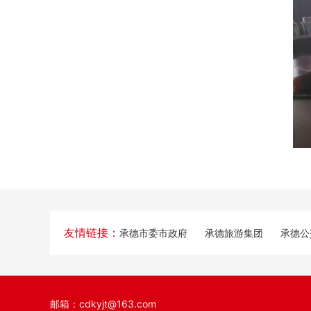
友情链接：
承德市委市政府
承德旅游集团
承德公
邮箱：cdkyjt@163.com