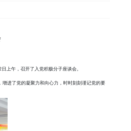
会
2日上午，召开了入党积极分子座谈会。
，增进了党的凝聚力和向心力，时时刻刻谨记党的要